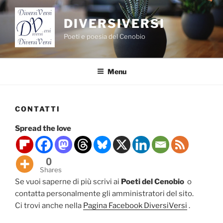
Salta
al
DIVERSIVERSI
contenuto
Poeti e poesia del Cenobio
Menu
CONTATTI
Spread the love
0
Shares
Se vuoi saperne di più scrivi ai
Poeti del Cenobio
o
contatta personalmente gli amministratori del sito.
Ci trovi anche nella
Pagina Facebook DiversiVersi
.