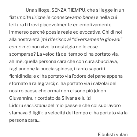
Una silloge, SENZA TIEMPU, che si legge in un
fiat (
molte liriche le conoscevamo bene
) e nella cui
lettura ti trovi piacevolmente ed emotivamente
immerso perchè poesia reale ed evocativa. Chi di noi
alla nostra età (
mi riferisco ai “diversamente giovani”
come me
) non vive la nostalgia delle cose
scomparse?
La velocità del tempo ci ha portato via,
ahimè, quella persona cara che con cura sbucciava,
tagliandone la buccia spinosa, i tanto saporiti
fichidindia; e ci ha portato via l’odore del pane appena
sfornato a rallegrarci; ci ha portato via i calzolai del
nostro paese che ormai non ci sono più (ddon
Giuvanninu ricordato da Silvana e lu ‘zi
Liddru
sacristanu
del mio paese e che col suo lavoro
sfamava 9 figli); la velocità del tempo ci ha portato via la
persona cara…
E bulisti vulari