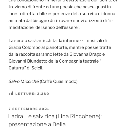
troviamo di fronte ad una poesia che nasce quasi in
‘presa diretta’ dalle esperienze della sua vita di donna
animata dal bisogno di ritrovare nuovi orizzonti di ‘ri-
meditazione’ del senso dell’essere”.
La serata sarà arricchita da intermezzi musicali di
Grazia Colombo al pianoforte, mentre poesie tratte
dalla raccolta saranno lette da Giovanna Drago e
Giovanni Blundetto della Compagnia teatrale “I
Caturru” di Scicli.
Salvo Micciché
(Caffè Quasimodo)
LETTURE:
3.280
PUBBLICATO
7 SETTEMBRE 2021
IL
Ladra… e salvifica (Lina Riccobene):
presentazione a Delia