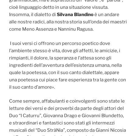
grammaticali, ma è soprattutto un “valore”, è “parola”,
cioè linguaggio detto in una situazione vissuta.
Insomma, il dialetto di
Silvana Blandino
è un andare
alle nostre radici, alla nostra storia sull’onda dei maestri
come Meno Assenza e Nanninu Ragusa.
I suoi versi ci offrono un percorso poetico dove
l’ambiente stesso è vita, dove gli affetti, le amicizie, i
rimpianti, il dolore, la speranza e l’attesa sono gli
ingredienti dell’avventura dell’esistenza umana, nella
quale la poetessa, con il suo canto dialettale, appare
una poetessa cui piace fare esperienza tra la gente con
il suo canto d’amore».
Come sempre, affabulanti e coinvolgenti sono state le
letture dei versi e dei proverbi da parte degli attori del
Duo “I Caturru”, Giovanna Drago e Giovanni Blundetto,
e straordinari e fantastici sono stati gli intermezzi
musicali del “Duo StràNia”, composto da Gianni Nicosia