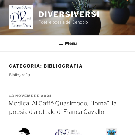
Salta
al
DIVERSIVERSI
contenuto
Poeti e poesia del Cenobio
Menu
CATEGORIA:
BIBLIOGRAFIA
Bibliografia
PUBBLICATO
13 NOVEMBRE 2021
IL
Modica. Al Caffè Quasimodo, “Jorna”, la
poesia dialettale di Franca Cavallo