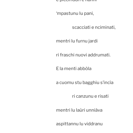
‘mpastunu lu pani,
scacciati e nciminati,
mentri lu furnu jardi
ri fraschi nuovi addrumati.
E la menti abbòla
a cuomu stu bagghiu s’incìa
ri canzunu e risati
mentri lu laùri unniàva
aspittannu lu viddranu