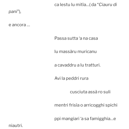
ca lestu lu mitìa…( da “
Ciauru di
pani
”),
e ancora …
Passa sutta ‘a na casa
lu massàru muricanu
a cavaddru a lu tratturi.
Avi la peddri rura
cusciuta assà ro suli
mentri frisìa o arricogghi spichi
ppi mangiari ‘a sa famigghia…e
niautri.