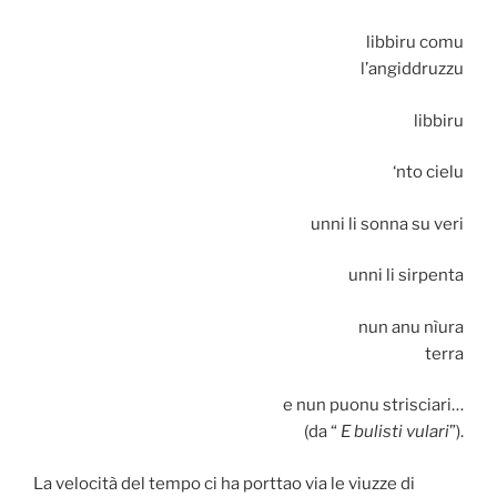
libbiru comu
l’angiddruzzu
libbiru
‘nto cielu
unni li sonna su veri
unni li sirpenta
nun anu nìura
terra
e nun puonu strisciari…
(da “
E bulisti vulari
”).
La velocità del tempo ci ha porttao via le viuzze di