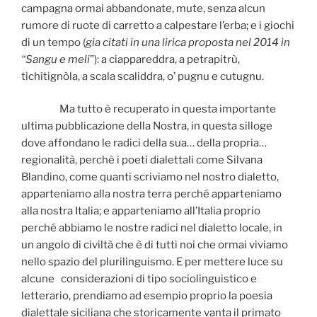
campagna ormai abbandonate, mute, senza alcun
rumore di ruote di carretto a calpestare l’erba; e i giochi
di un tempo (
gia citati in una lirica proposta nel 2014 in
“Sangu e meli
”): a ciappareddra, a petrapitrù,
tichitignòla, a scala scaliddra, o’ pugnu e cutugnu.
Ma tutto è recuperato in questa importante
ultima pubblicazione della Nostra, in questa silloge
dove affondano le radici della sua… della propria…
regionalità, perchè i poeti dialettali come Silvana
Blandino, come quanti scriviamo nel nostro dialetto,
apparteniamo alla nostra terra perché apparteniamo
alla nostra Italia; e apparteniamo all’Italia proprio
perché abbiamo le nostre radici nel dialetto locale, in
un angolo di civiltà che è di tutti noi che ormai viviamo
nello spazio del plurilinguismo. E per mettere luce su
alcune considerazioni di tipo sociolinguistico e
letterario, prendiamo ad esempio proprio la poesia
dialettale siciliana che storicamente vanta il primato