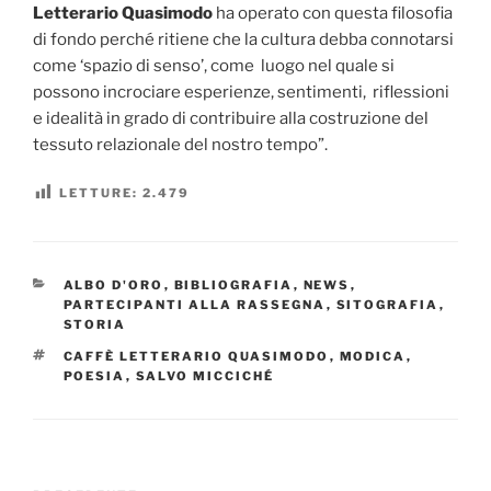
Letterario Quasimodo
ha operato con questa filosofia
di fondo perché ritiene che la cultura debba connotarsi
come ‘spazio di senso’, come luogo nel quale si
possono incrociare esperienze, sentimenti, riflessioni
e idealità in grado di contribuire alla costruzione del
tessuto relazionale del nostro tempo”.
LETTURE:
2.479
CATEGORIE
ALBO D'ORO
,
BIBLIOGRAFIA
,
NEWS
,
PARTECIPANTI ALLA RASSEGNA
,
SITOGRAFIA
,
STORIA
TAG
CAFFÈ LETTERARIO QUASIMODO
,
MODICA
,
POESIA
,
SALVO MICCICHÉ
Navigazione