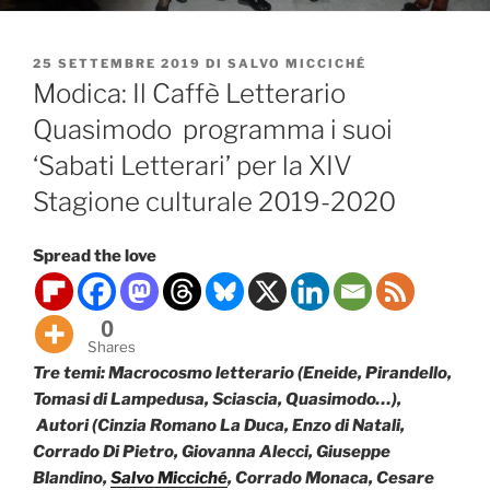
PUBBLICATO
25 SETTEMBRE 2019
DI
SALVO MICCICHÉ
IL
Modica: Il Caffè Letterario
Quasimodo programma i suoi
‘Sabati Letterari’ per la XIV
Stagione culturale 2019-2020
Spread the love
0
Shares
T
re temi: Macrocosmo letterario (Eneide, Pirandello,
Tomasi di Lampedusa, Sciascia, Quasimodo…),
Autori (Cinzia Romano La Duca, Enzo di Natali,
Corrado Di Pietro, Giovanna Alecci, Giuseppe
Blandino,
Salvo Micciché
, Corrado Monaca, Cesare