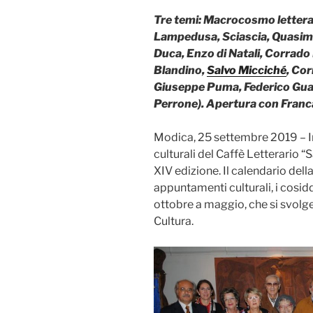
T
re temi: Macrocosmo letterar
Lampedusa, Sciascia, Quasim
Duca, Enzo di Natali, Corrado
Blandino,
Salvo Micciché
, Co
Giuseppe Puma, Federico Guas
Perrone). Apertura con Franca 
Modica, 25 settembre 2019 – In
culturali del Caffè Letterario “
XIV edizione. Il calendario del
appuntamenti culturali, i cosidde
ottobre a maggio, che si svolg
Cultura.