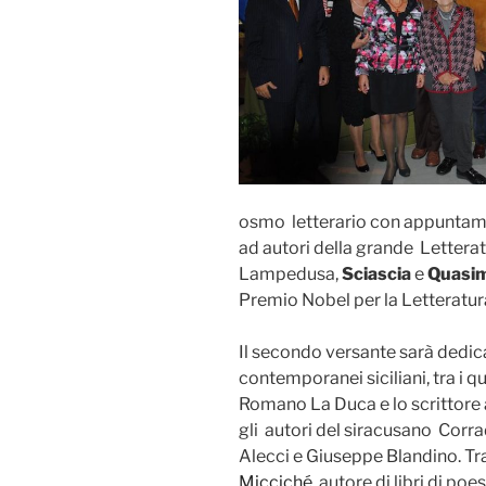
osmo letterario con appuntamen
ad autori della grande Letterat
Lampedusa,
Sciascia
e
Quasi
Premio Nobel per la Letteratu
Il secondo versante sarà dedica
contemporanei siciliani, tra i 
Romano La Duca e lo scrittore 
gli autori del siracusano Corra
Alecci e Giuseppe Blandino. Tra
Micciché
, autore di libri di po