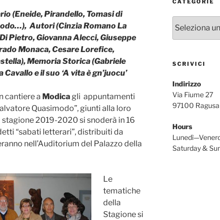
CATEGORIE
io (Eneide, Pirandello, Tomasi di
Categorie
odo…), Autori (Cinzia Romano La
 Di Pietro, Giovanna Alecci, Giuseppe
rrado Monaca, Cesare Lorefice,
tella), Memoria Storica (Gabriele
SCRIVICI
Cavallo e il suo ‘A vita è gn’juocu’
Indirizzo
Via Fiume 27
 cantiere a
Modica
gli appuntamenti
97100 Ragusa
Salvatore Quasimodo”, giunti alla loro
la stagione 2019-2020 si snoderà in 16
Hours
tti “sabati letterari”, distribuiti da
Lunedì—Vener
eranno nell’Auditorium del Palazzo della
Saturday & S
Le
tematiche
della
Stagione si