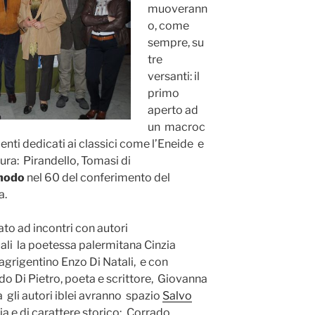
muoverann
o, come
sempre, su
tre
versanti: il
primo
aperto ad
un macroc
ti dedicati ai classici come l’Eneide e
ura: Pirandello, Tomasi di
modo
nel 60 del conferimento del
ra.
to ad incontri con autori
quali la poetessa palermitana Cinzia
agrigentino Enzo Di Natali, e con
do Di Pietro, poeta e scrittore, Giovanna
 gli autori iblei avranno spazio
Salvo
esia e di carattere storico; Corrado