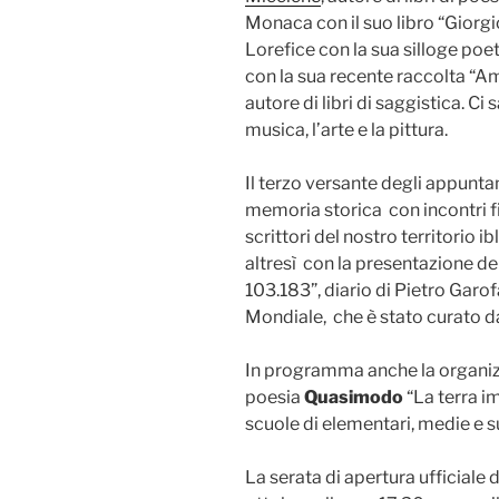
Monaca con il suo libro “Giorgi
Lorefice con la sua silloge poe
con la sua recente raccolta “A
autore di libri di saggistica. C
musica, l’arte e la pittura.
Il terzo versante degli appuntam
memoria storica
con incontri f
scrittori del nostro territorio ib
altresì con la presentazione del 
103.183”, diario di Pietro Garo
Mondiale, che è stato curato 
In programma anche la organizz
poesia
Quasimodo
“La terra i
scuole di elementari, medie e s
La serata di apertura ufficiale d