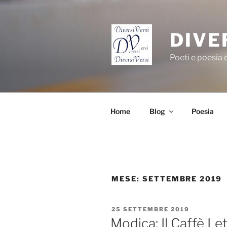
Salta
al
contenuto
DIVE
Poeti e poesia
Home
Blog
Poesia
MESE:
SETTEMBRE 2019
PUBBLICATO
25 SETTEMBRE 2019
IL
Modica: Il Caffè L