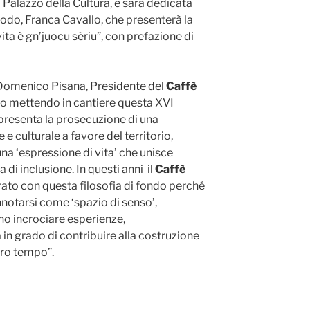
il Palazzo della Cultura, e sarà dedicata
odo, Franca Cavallo, che presenterà la
ita è gn’juocu sèriu”, con prefazione di
Domenico Pisana, Presidente del
Caffè
o mettendo in cantiere questa XVI
ppresenta la prosecuzione di una
e culturale a favore del territorio,
una ‘espressione di vita’ che unisce
 di inclusione. In questi anni il
Caffè
ato con questa filosofia di fondo perché
nnotarsi come ‘spazio di senso’,
o incrociare esperienze,
à in grado di contribuire alla costruzione
stro tempo”.