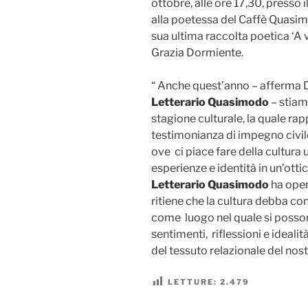
ottobre, alle ore 17,30, presso 
alla poetessa del Caffè Quasim
sua ultima raccolta poetica ‘A v
Grazia Dormiente.
“ Anche quest’anno – afferma 
Letterario Quasimodo
– stiam
stagione culturale, la quale ra
testimonianza di impegno civile 
ove ci piace fare della cultura 
esperienze e identità in un’ottica
Letterario Quasimodo
ha oper
ritiene che la cultura debba co
come luogo nel quale si posson
sentimenti, riflessioni e idealit
del tessuto relazionale del no
LETTURE:
2.479