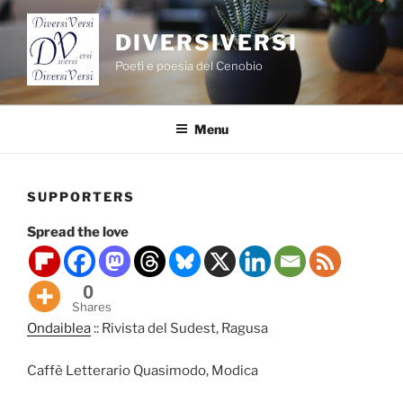
Salta
al
DIVERSIVERSI
contenuto
Poeti e poesia del Cenobio
Menu
SUPPORTERS
Spread the love
0
Shares
Ondaiblea
:: Rivista del Sudest, Ragusa
Caffè Letterario Quasimodo, Modica