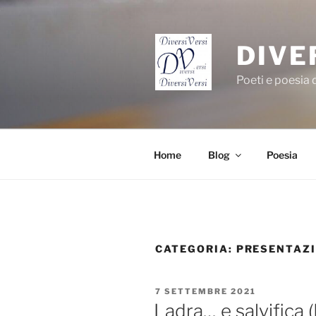
Salta
al
contenuto
DIVE
Poeti e poesia
Home
Blog
Poesia
CATEGORIA:
PRESENTAZI
PUBBLICATO
7 SETTEMBRE 2021
IL
Ladra… e salvifica 