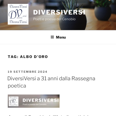
Salta
al
DIVERSIVERSI
contenuto
Poeti e poesia del Cenobio
Menu
TAG:
ALBO D’ORO
PUBBLICATO
19 SETTEMBRE 2024
IL
DiversiVersi a 31 anni dalla Rassegna
poetica