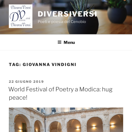
Salta
al
DIVERSIVERSI
contenuto
Poeti e poesia del Cenobio
Menu
TAG:
GIOVANNA VINDIGNI
PUBBLICATO
22 GIUGNO 2019
IL
World Festival of Poetry a Modica: hug
peace!