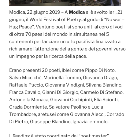
Modica, 22 giugno 2019 – A
Modica
si è svolto ieri, 21
giugno, il World Festival of Poetry, al grido di “No war –
Hug Peace”. Ventuno poeti si sono uniti al coro di voci
di oltre 70 paesi del mondo in simultanea nei 5
contenenti per lanciare un urlo pacifista finalizzato a
richiamare l’attenzione della gente e dei governi verso
un impegno per la ricerca della pace.
Erano presenti 20 poeti, iblei come Pippo Di Noto,
Salvo Miccichè, Marinella Tumino, Giovanna Drago,
Raffaele Puccio, Giovanna Vindigni, Silvana Blandino,
Franca Cavallo, Gianni Di Giorgio, Carmelo Di Stefano,
Antonella Monaca, Giovanni Occhipinti, Elia Scionti,
Grazia Dormiente, Salvatore Paolino e Lucia
Trombadore, aretusei come Giovanna Alecci, Corrado
Di Pietro, Giuseppe Blandino, Ignazia Iemmolo.
Il Reading è stato coordinato dal “poet master”