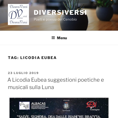
Salta
al
DIVERSIVERSI
contenuto
Poeti e poesia del Cenobio
Menu
TAG:
LICODIA EUBEA
PUBBLICATO
23 LUGLIO 2019
IL
A Licodia Eubea suggestioni poetiche e
musicali sulla Luna