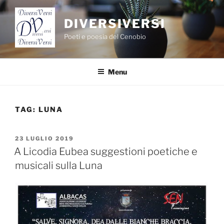
Salta
al
DIVERSIVERSI
contenuto
Poeti e poesia del Cenobio
Menu
TAG:
LUNA
PUBBLICATO
23 LUGLIO 2019
IL
A Licodia Eubea suggestioni poetiche e
musicali sulla Luna