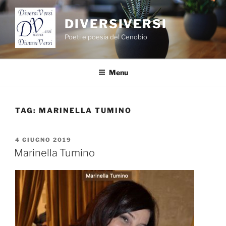
Salta
al
DIVERSIVERSI
contenuto
Poeti e poesia del Cenobio
Menu
TAG:
MARINELLA TUMINO
PUBBLICATO
4 GIUGNO 2019
IL
Marinella Tumino