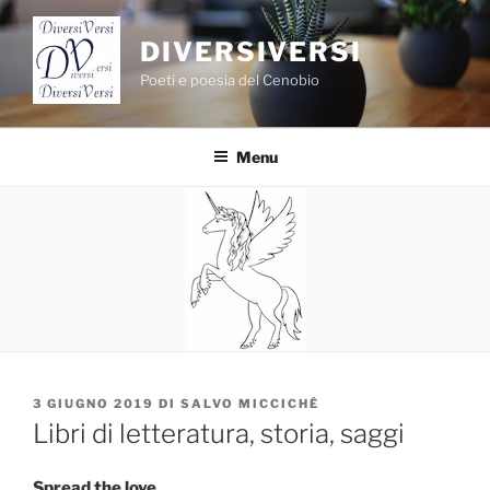
Salta
al
DIVERSIVERSI
contenuto
Poeti e poesia del Cenobio
Menu
PUBBLICATO
3 GIUGNO 2019
DI
SALVO MICCICHÉ
IL
Libri di letteratura, storia, saggi
Spread the love