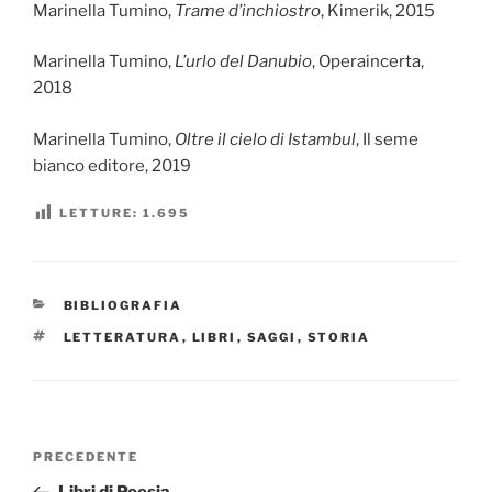
Marinella Tumino,
Trame d’inchiostro
, Kimerik, 2015
Marinella Tumino,
L’urlo del Danubio
, Operaincerta,
2018
Marinella Tumino,
Oltre il cielo di Istambul
, Il seme
bianco editore, 2019
LETTURE:
1.695
CATEGORIE
BIBLIOGRAFIA
TAG
LETTERATURA
,
LIBRI
,
SAGGI
,
STORIA
Navigazione
Articolo
PRECEDENTE
articoli
precedente: