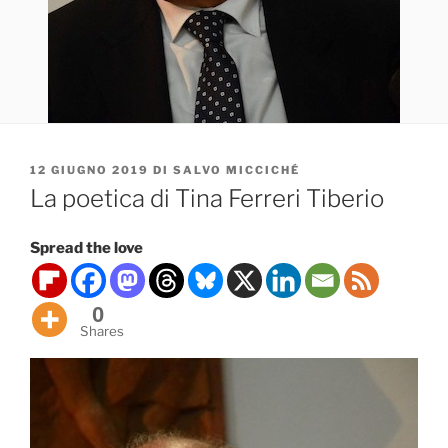
PUBBLICATO
12 GIUGNO 2019
DI
SALVO MICCICHÉ
IL
La poetica di Tina Ferreri Tiberio
Spread the love
0
Shares