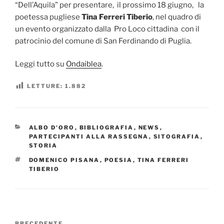
“Dell’Aquila” per presentare, il prossimo 18 giugno, la
poetessa pugliese
Tina Ferreri Tiberio
, nel quadro di
un evento organizzato dalla Pro Loco cittadina con il
patrocinio del comune di San Ferdinando di Puglia.
Leggi tutto su
Ondaiblea
.
LETTURE:
1.882
CATEGORIE
ALBO D'ORO
,
BIBLIOGRAFIA
,
NEWS
,
PARTECIPANTI ALLA RASSEGNA
,
SITOGRAFIA
,
STORIA
TAG
DOMENICO PISANA
,
POESIA
,
TINA FERRERI
TIBERIO
Navigazione
PRECEDENTE