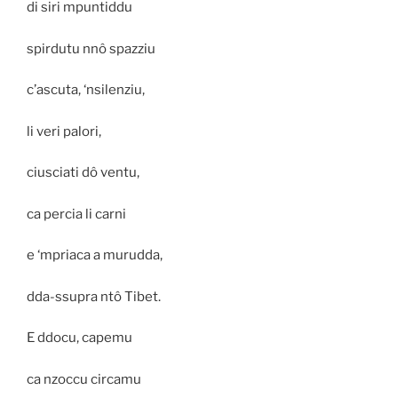
di siri mpuntiddu
spirdutu nnô spazziu
c’ascuta, ‘nsilenziu,
li veri palori,
ciusciati dô ventu,
ca percia li carni
e ‘mpriaca a murudda,
dda-ssupra ntô Tibet.
E ddocu, capemu
ca nzoccu circamu