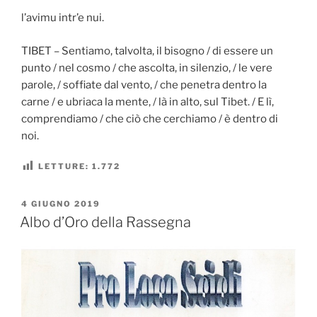
l’avimu intr’e nui.
TIBET – Sentiamo, talvolta, il bisogno / di essere un
punto / nel cosmo / che ascolta, in silenzio, / le vere
parole, / soffiate dal vento, / che penetra dentro la
carne / e ubriaca la mente, / là in alto, sul Tibet. / E lì,
comprendiamo / che ciò che cerchiamo / è dentro di
noi.
LETTURE:
1.772
PUBBLICATO
4 GIUGNO 2019
IL
Albo d’Oro della Rassegna