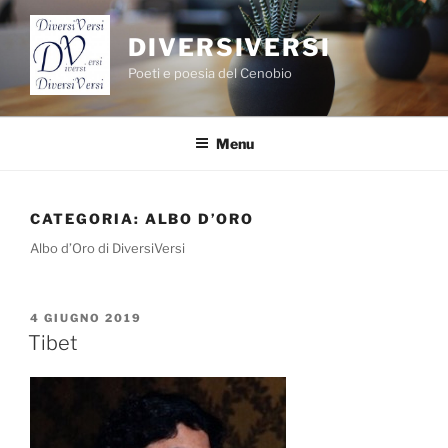
Salta
al
DIVERSIVERSI
contenuto
Poeti e poesia del Cenobio
Menu
CATEGORIA:
ALBO D’ORO
Albo d’Oro di DiversiVersi
PUBBLICATO
4 GIUGNO 2019
IL
Tibet