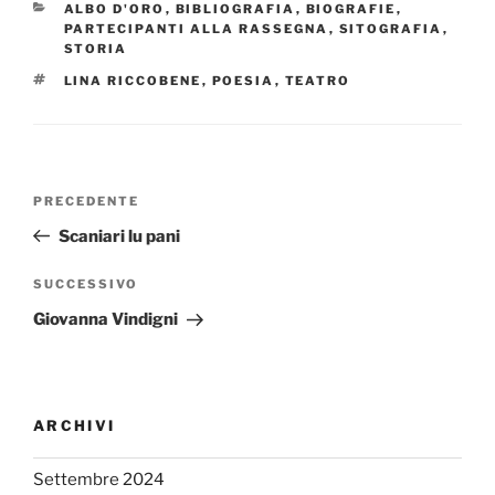
CATEGORIE
ALBO D'ORO
,
BIBLIOGRAFIA
,
BIOGRAFIE
,
PARTECIPANTI ALLA RASSEGNA
,
SITOGRAFIA
,
STORIA
TAG
LINA RICCOBENE
,
POESIA
,
TEATRO
Navigazione
Articolo
PRECEDENTE
articoli
precedente:
Scaniari lu pani
Articolo
SUCCESSIVO
successivo
Giovanna Vindigni
ARCHIVI
Settembre 2024