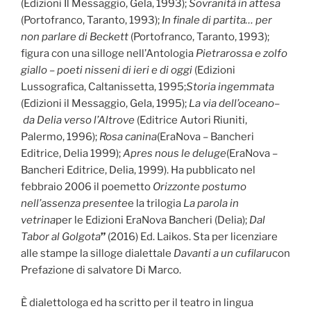
(Edizioni Il Messaggio, Gela, 1993);
Sovranità in attesa
(Portofranco, Taranto, 1993);
In finale di partita… per
non parlare di Beckett
(Portofranco, Taranto, 1993);
figura con una silloge nell’Antologia
Pietrarossa e zolfo
giallo – poeti nisseni di ieri e di oggi
(Edizioni
Lussografica, Caltanissetta, 1995;
Storia ingemmata
(Edizioni il Messaggio, Gela, 1995);
La via dell’oceano
–
da Delia verso l’Altrove
(Editrice Autori Riuniti,
Palermo, 1996);
Rosa canina
(EraNova – Bancheri
Editrice, Delia 1999);
Apres nous le deluge
(EraNova –
Bancheri Editrice, Delia, 1999). Ha pubblicato nel
febbraio 2006 il poemetto
Orizzonte postumo
nell’assenza presente
e la trilogia
La parola in
vetrina
per le Edizioni EraNova Bancheri (Delia);
Dal
Tabor al Golgota
”
(2016) Ed. Laikos. Sta per licenziare
alle stampe la silloge dialettale
Davanti a un cufilaru
con
Prefazione di salvatore Di Marco.
È dialettologa ed ha scritto per il teatro in lingua