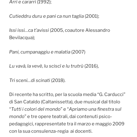
Arri e cararri
(1992);
Cutieddru duru e pani ca nun taglia
(2001);
Issi issi…ca t’avissi
(2005, coautore Alessandro
Bevilacqua);
Pani, cumpanaggiu e malatia
(2007)
Lu vavà, la vevè, lu sciscì e lu trutrù
(2016),
Tri sceni…di scinati
(2018).
Di recente ha scritto, per la scuola media “G. Carducci”
di San Cataldo (Caltanissetta), due musical dal titolo
“
Tutti i colori del mondo
” e “
Apriamo una finestra sul
mondo
” e tre opere teatrali, dai contenuti psico-
pedagogici, rappresentate tra il marzo e maggio 2009
con la sua consulenza-regia ai docenti.