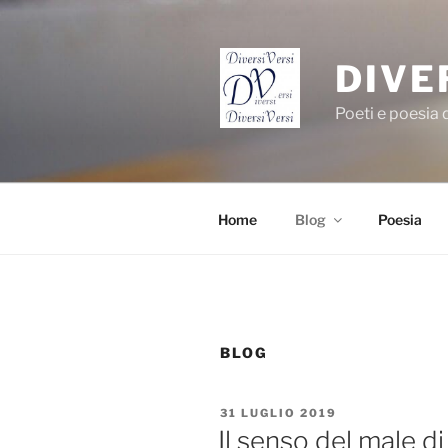
Salta
al
contenuto
DIVE
Poeti e poesia
Home
Blog
Poesia
BLOG
PUBBLICATO
31 LUGLIO 2019
IL
Il senso del male d