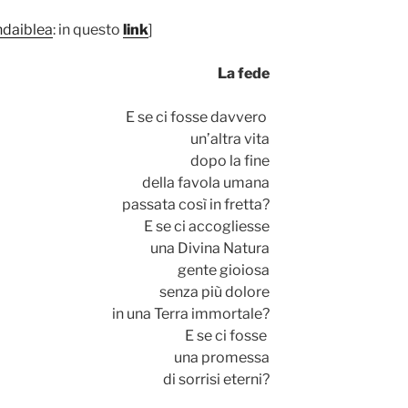
daiblea
: in questo
link
]
La fede
E se ci fosse davvero
un’altra vita
dopo la fine
della favola umana
passata così in fretta?
E se ci accogliesse
una Divina Natura
gente gioiosa
senza più dolore
in una Terra immortale?
E se ci fosse
una promessa
di sorrisi eterni?