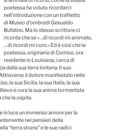
si ammala di ricordi, come la stessa
poetessa ha voluto ricordarci
nell’introduzione con un trafiletto
di
Museo d’ombre
di Gesualdo
Bufalino. Ma lo stesso scrittore ci
ricorda che se «…di ricordi mi ammalo,
…di ricordi mi curo.» Ed è così che la
poetessa, originaria di Comiso, ora
residente in Louisiana, cerca di
a della sua terra lontana. Il suo
 Attraverso il dolore manifestato nelle
 la sua Sicilia, la sua Italia, la sua
lievo e cura la sua anima tormentata
a che la ospita.
ette in luce un immenso amore per la
antemente nei pensieri della
lla “terra strana” e le sue radici