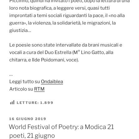
Piccinno, quindi ha invitato i poeti, dopo la lettura di una
loro nota biografica, a leggere versi, quasi tutti
improntati a temi sociali riguardanti la pace, il «no alla
guerra», la violenza, la solidarietà, le migrazioni, la
giustizia…
Le poesie sono state intervallate da brani musicali e
vocali a cura del Duo Estrella (M° Lino Gatto, alla
chitarra, e Ilde Poidomani, voce).
…
Leggi tutto su
Ondaiblea
Articolo su
RTM
LETTURE:
1.899
PUBBLICATO
16 GIUGNO 2019
IL
World Festival of Poetry: a Modica 21
poeti, 21 giugno