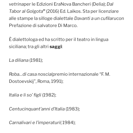
vetrina
per le Edizioni EraNova Bancheri (Delia);
Dal
Tabor al Golgota
”
(2016) Ed. Laikos. Sta per licenziare
alle stampe la silloge dialettale
Davanti a un cufilaru
con
Prefazione di salvatore Di Marco.
È dialettologa ed ha scritto per il teatro in lingua
siciliana; tra gli altri
saggi
:
La diliana
(1981);
Roba…di casa noscia
(premio internazionale “F. M.
Dostoevskij”, Roma, 1991);
Italia e li so’ figli
(1982);
Centucinquant’anni d’Italia
(1983);
Carnalivari e l’imperaturi
( 1984);