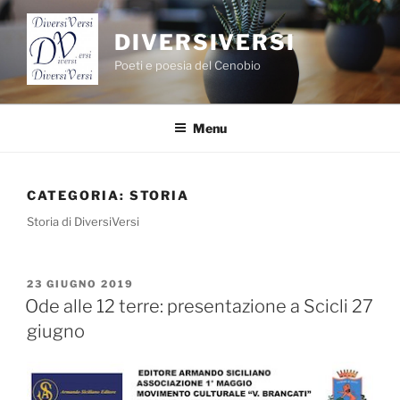
Salta
al
DIVERSIVERSI
contenuto
Poeti e poesia del Cenobio
Menu
CATEGORIA:
STORIA
Storia di DiversiVersi
PUBBLICATO
23 GIUGNO 2019
IL
Ode alle 12 terre: presentazione a Scicli 27
giugno