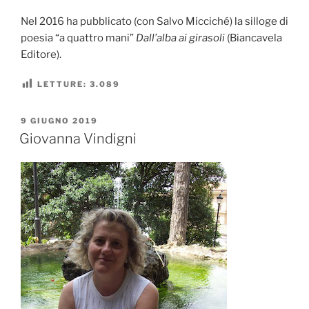
Nel 2016 ha pubblicato (con Salvo Micciché) la silloge di
poesia “a quattro mani”
Dall’alba ai girasoli
(Biancavela
Editore).
LETTURE:
3.089
PUBBLICATO
9 GIUGNO 2019
IL
Giovanna Vindigni