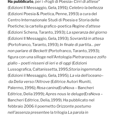
Ha pubblicato
, per i «Fogli di Poesia»
Cirri di attese
”
(Edizioni Il Messaggio, Gela, 1991);
Celebro la bellezza
(Edizioni Poesia & Poetica, Penne, 1993) a cura del
Centro Internazionale Studi di Poesia e Storia delle
Poetiche; la cartella grafico-poetica
Regine d’attese
(Edizioni Schena, Taranto, 1993);
La speranza del giorno
(Edizioni Il Messaggio, Gela, 1993);
Sovranità in attesa
(Portofranco, Taranto, 1993);
In finale di partita… per
non parlare di Beckett
(Portofranco, Taranto, 1993);
figura con una silloge nell’Antologia
Pietrarossa e zolfo
giallo – poeti nisseni di ieri e di oggi
(Edizioni
Lussografica, Caltanissetta, 1995;
Storia ingemmata
(Edizioni il Messaggio, Gela, 1995);
La via dell’oceano
–
da Delia verso l’Altrove
(Editrice Autori Riuniti,
Palermo, 1996);
Rosa canina
(EraNova – Bancheri
Editrice, Delia 1999);
Apres nous le deluge
(EraNova –
Bancheri Editrice, Delia, 1999). Ha pubblicato nel
febbraio 2006 il poemetto
Orizzonte postumo
nell’assenza presente
e la trilogia
La parola in