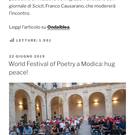
giornale di Scicli
, Franco Causarano, che modererà
l’incontro.
Leggi l’articolo su
Ondaiblea
.
LETTURE:
1.951
PUBBLICATO
22 GIUGNO 2019
IL
World Festival of Poetry a Modica: hug
peace!