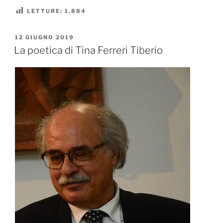
LETTURE:
1.884
PUBBLICATO
12 GIUGNO 2019
IL
La poetica di Tina Ferreri Tiberio