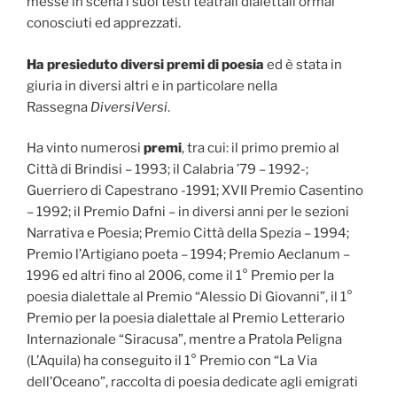
messe in scena i suoi testi teatrali dialettali ormai
conosciuti ed apprezzati.
Ha presieduto diversi premi di poesia
ed è stata in
giuria in diversi altri e in particolare nella
Rassegna
DiversiVersi
.
Ha vinto numerosi
premi
, tra cui: il primo premio al
Città di Brindisi – 1993; il Calabria ’79 – 1992-;
Guerriero di Capestrano -1991; XVII Premio Casentino
– 1992; il Premio Dafni – in diversi anni per le sezioni
Narrativa e Poesia; Premio Città della Spezia – 1994;
Premio l’Artigiano poeta – 1994; Premio Aeclanum –
1996 ed altri fino al 2006, come il 1° Premio per la
poesia dialettale al Premio “Alessio Di Giovanni”, il 1°
Premio per la poesia dialettale al Premio Letterario
Internazionale “Siracusa”, mentre a Pratola Peligna
(L’Aquila) ha conseguito il 1° Premio con “La Via
dell’Oceano”, raccolta di poesia dedicate agli emigrati