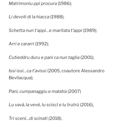
Matrimoniu ppi procura
(1986);
Li devoti di la hiacca
(1988);
Schetta nun t’appi…e maritata t’appi
(1989);
Arri e cararri
(1992);
Cutieddru duru e pani ca nun taglia
(2001);
Issi issi…ca t’avissi
(2005, coautore Alessandro
Bevilacqua);
Pani, cumpanaggiu e malatia
(2007)
Lu vavà, la vevè, lu sciscì e lu trutrù
(2016),
Tri sceni…di scinati
(2018).